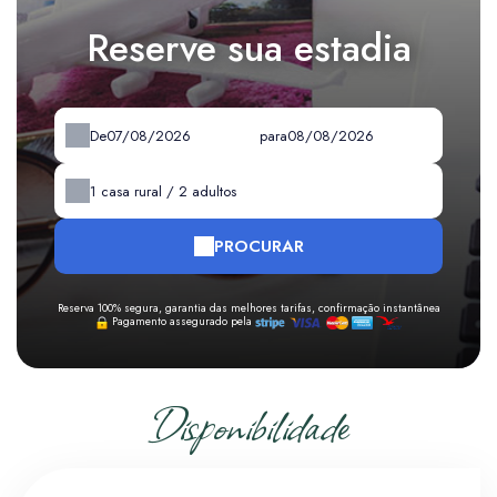
Reserve sua estadia
De
para
1
casa rural /
2
adultos
PROCURAR
Reserva 100% segura, garantia das melhores tarifas, confirmação instantânea
Pagamento assegurado pela
Disponibilidade