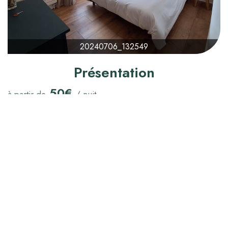
20240706_132549
Présentation
50€
à partir de
/ nuit
Heure d'arrivée :
16:15
Heure de départ :
11:00
Capacité maximum :
2
Confirmation :
Immédiate
Lit(s) queen size :
1
Lit(s) bébé :
Oui
Chambre de 12 m² indépendante.
Salle d'eau privative avec WC.