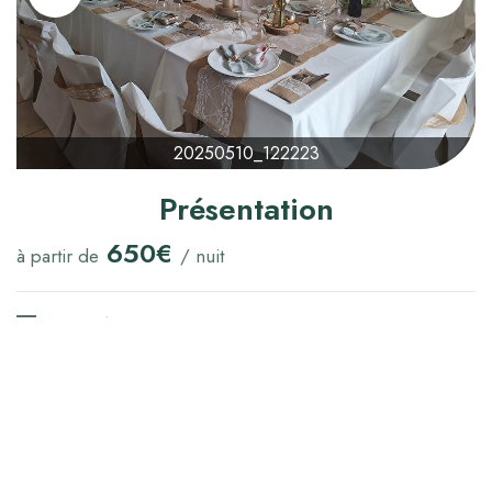
20250510_122223
Présentation
650€
à partir de
/ nuit
Capacité maximum :
30
Lit(s) simple(s) :
10
Lit(s) double(s) :
1
Lit(s) queen size :
8
Lit(s) superposé(s) :
1
Lit(s) bébé :
Oui